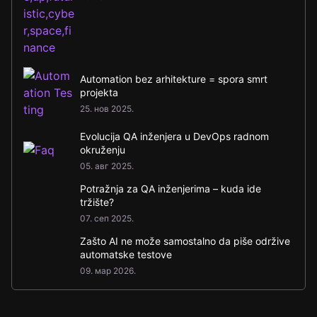
Automation bez arhitekture = spora smrt
projekta
25. нов 2025.
Evolucija QA inženjera u DevOps radnom
okruženju
05. авг 2025.
Potražnja za QA inženjerima – kuda ide
tržište?
07. сеп 2025.
Zašto AI ne može samostalno da piše održive
automatske testove
09. мар 2026.