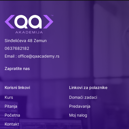
Sinđelićeva 48 Zemun
0637682182
Email : office@qaacademy.rs
Zapratite nas
Korisni linkovi
Linkovi za polaznike
Kurs
Domaći zadaci
Pitanja
Predavanja
Početna
Moj nalog
Kontakt