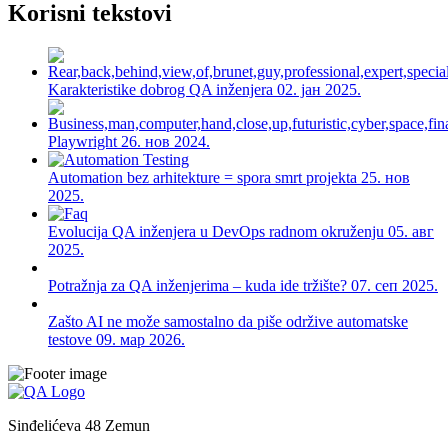
Korisni tekstovi
Karakteristike dobrog QA inženjera
02. јан 2025.
Playwright
26. нов 2024.
Automation bez arhitekture = spora smrt projekta
25. нов
2025.
Evolucija QA inženjera u DevOps radnom okruženju
05. авг
2025.
Potražnja za QA inženjerima – kuda ide tržište?
07. сеп 2025.
Zašto AI ne može samostalno da piše održive automatske
testove
09. мар 2026.
Sinđelićeva 48 Zemun