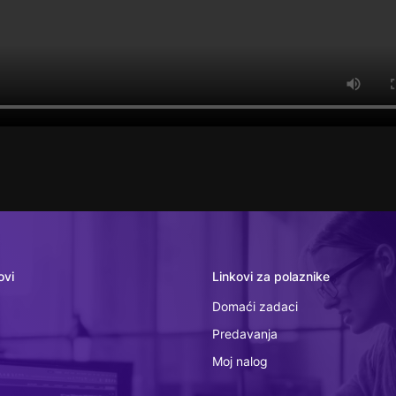
ovi
Linkovi za polaznike
Domaći zadaci
Predavanja
Moj nalog