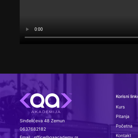
Korisni link
Kurs
Pitanja
Sinđelićeva 48 Zemun
Početna
0637682182
Kontakt
Email : office@qaacademy.rs