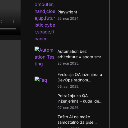
Playwright
26. нов 2024.
Automation bez
arhitekture = spora smrt
projekta
25. нов 2025.
Evolucija QA inženjera u
DevOps radnom
okruženju
05. авг 2025.
Potražnja za QA
inženjerima – kuda ide
tržište?
07. сеп 2025.
Zašto AI ne može
samostalno da piše
održive automatske