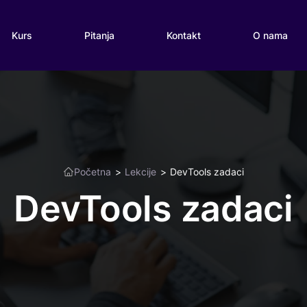
Kurs
Pitanja
Kontakt
O nama
Početna
>
Lekcije
>
DevTools zadaci
DevTools zadaci