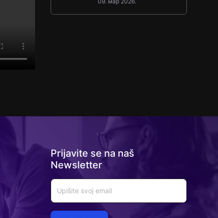
09. мар 2026.
testove
Prijavite se na naš
Newsletter
Email
Email
*