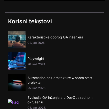
Korisni tekstovi
Karakteristike dobrog QA inženjera
02. јан 2025.
Playwright
26. нов 2024.
Automation bez arhitekture = spora smrt
projekta
25. нов 2025.
Evolucija QA inženjera u DevOps radnom
okruženju
05. авг 2025.