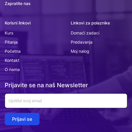
Zapratite nas
Korisni linkovi
Linkovi za polaznike
Kurs
Domaći zadaci
Pitanja
Predavanja
Početna
Moj nalog
Kontakt
O nama
Prijavite se na naš Newsletter
Email
Email
Email
Prijavi se