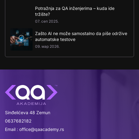
Potražnja za QA inženjerima – kuda ide
tržište?
07. сеп 2025.
Zašto AI ne može samostalno da piše održive
automatske testove
09. мар 2026.
Sinđelićeva 48 Zemun
0637682182
Email : office@qaacademy.rs