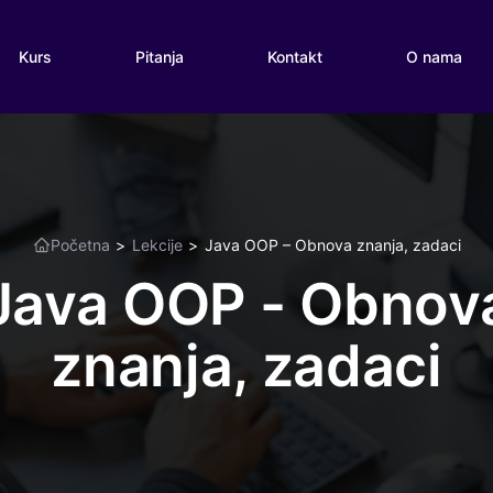
Kurs
Pitanja
Kontakt
O nama
Početna
>
Lekcije
>
Java OOP – Obnova znanja, zadaci
Java OOP - Obnov
znanja, zadaci