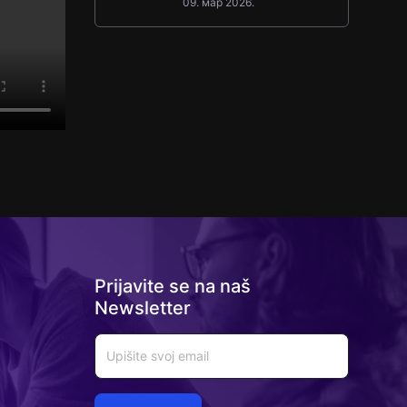
09. мар 2026.
testove
Prijavite se na naš
Newsletter
Email
Email
Email