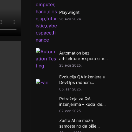
Playwright
26. нов 2024.
Automation bez
arhitekture = spora smrt
projekta
25. нов 2025.
Evolucija QA inženjera u
DevOps radnom
okruženju
05. авг 2025.
Potražnja za QA
inženjerima – kuda ide
tržište?
07. сеп 2025.
Zašto AI ne može
samostalno da piše
održive automatske