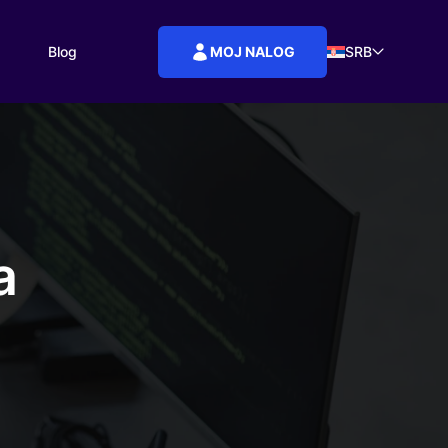
MOJ NALOG
Blog
SRB
a