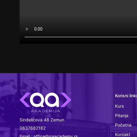
Korisni link
Kurs
Pitanja
Sinđelićeva 48 Zemun
Početna
0637682182
Kontakt
Email : office@qaacademy.rs