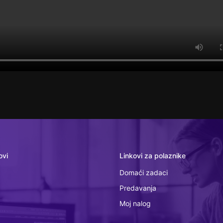
ovi
Linkovi za polaznike
Domaći zadaci
Predavanja
Moj nalog