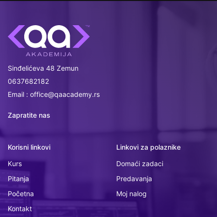
Sinđelićeva 48 Zemun
0637682182
Email : office@qaacademy.rs
Zapratite nas
Korisni linkovi
Linkovi za polaznike
Kurs
Domaći zadaci
Pitanja
Predavanja
Početna
Moj nalog
Kontakt