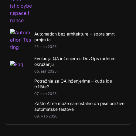
Automation bez arhitekture = spora smrt
projekta
25. нов 2025.
Evolucija QA inženjera u DevOps radnom
okruženju
05. авг 2025.
Potražnja za QA inženjerima – kuda ide
tržište?
07. сеп 2025.
Zašto AI ne može samostalno da piše održive
automatske testove
09. мар 2026.