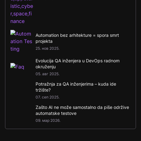
Automation bez arhitekture = spora smrt
projekta
25. нов 2025.
Evolucija QA inženjera u DevOps radnom
okruženju
05. авг 2025.
Potražnja za QA inženjerima – kuda ide
tržište?
07. сеп 2025.
Zašto AI ne može samostalno da piše održive
automatske testove
09. мар 2026.