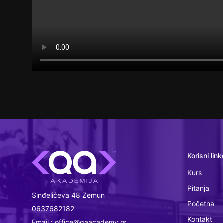
Korisni link
Kurs
Pitanja
Sinđelićeva 48 Zemun
Početna
0637682182
Kontakt
Email : office@qaacademy.rs