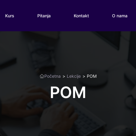
Kurs
Pitanja
Kontakt
O nama
Početna
>
Lekcije
>
POM
POM