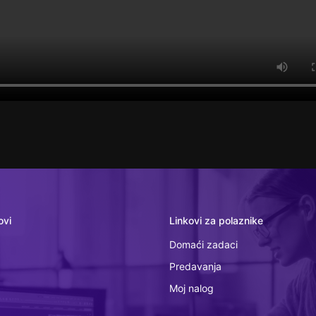
ovi
Linkovi za polaznike
Domaći zadaci
Predavanja
Moj nalog