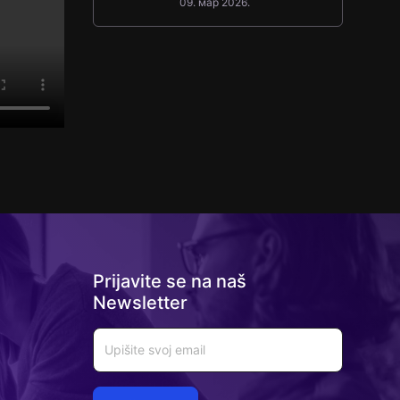
09. мар 2026.
testove
Prijavite se na naš
Newsletter
Email
*
Email