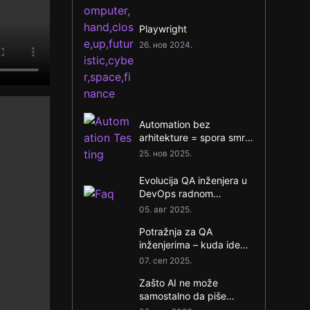
Playwright
26. нов 2024.
Automation bez
arhitekture = spora smrt
projekta
25. нов 2025.
Evolucija QA inženjera u
DevOps radnom
okruženju
05. авг 2025.
Potražnja za QA
inženjerima – kuda ide
tržište?
07. сеп 2025.
Zašto AI ne može
samostalno da piše
održive automatske